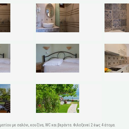
ατίου με σαλόνι, κουζίνα, WC και βεράντα. Φιλοξενεί 2 έως 4 άτομα.