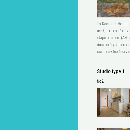
Το Kamares House κ
ανεξάρτητο πέτρινο
κλιματιστικό (A/C
ιδιωτικό χώρο στάθ
σκιά των δένδρων έ
Studio type 1
No2