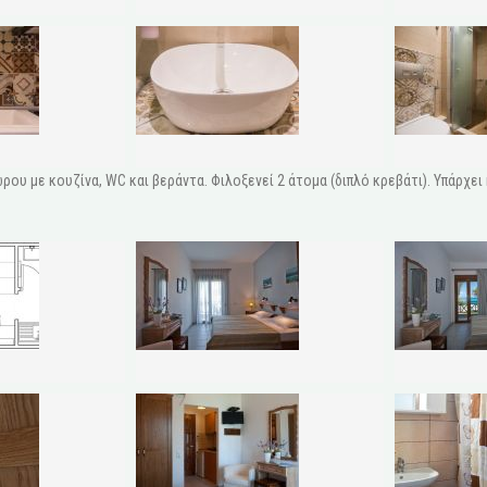
ρου με κουζίνα, WC και βεράντα. Φιλοξενεί 2 άτομα (διπλό κρεβάτι). Υπάρχει 