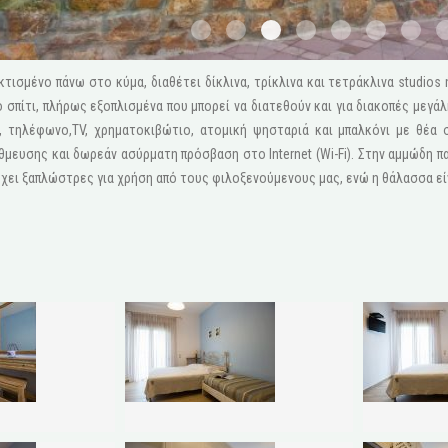
1
2
3
4
5
6
111
τισμένο πάνω στο κύμα, διαθέτει δίκλινα, τρίκλινα και τετράκλινα studios
 σπίτι, πλήρως εξοπλισμένα που μπορεί να διατεθούν και για διακοπές μεγά
), τηλέφωνο,ΤV, χρηματοκιβώτιο, ατομική ψησταριά και μπαλκόνι με θέα 
μευσης και δωρεάν ασύρματη πρόσβαση στο Internet (Wi-Fi). Στην αμμώδη π
χει ξαπλώστρες για χρήση από τους φιλοξενούμενους μας, ενώ η θάλασσα είνα