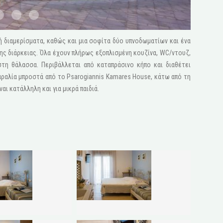
2 1600x1200
STV2046
1 1600x1200
 ή διαμερίσματα, καθώς και μια σοφίτα δύο υπνοδωματίων και ένα
λης διάρκειας. Όλα έχουν πλήρως εξοπλισμένη κουζίνα, WC/ντουζ,
στη θάλασσα. Περιβάλλεται από καταπράσινο κήπο και διαθέτει
αραλία μπροστά από το Psarogiannis Kamares House, κάτω από τη
ι κατάλληλη και για μικρά παιδιά.