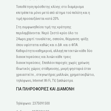
Τοποθέτηση πρόσθετης κλίνης στο διαμέρισμα
επιτρέπεται μόνο μετά από αίτημα τού πελάτη και η
τιμή προσαυξάνεται κατά 20%.
Στη συμφωνηθείσα τιμή της κράτησης
περιλαμβάνονται: Νερό ζεστό-κρύο όλο το
24ωρο,χαρτί τουαλέτας, σαπούνι, θέρμανση -ψύξη
όπου υφίσταται καθώς και ο ΔΦ. και ο ΦΠΑ.
Καθαριότητα καθημερινά, αλλαγή πετσετών κάθε δύο
διανυκτερεύσεις και λινών κάθε τρεις
διανυκτερεύσεις. Επιπλέον παροχές χωρίς χρέωση:
Ιδιωτικός χώρος στάθμευσης, μικρή ψησταριά όταν
χρειαστείτε , στεγνωτήρας μαλλιών, χρηματοκιβώτιο,
τηλέφωνο, Internet Wi Fi, ΤV, ξαπλώστρα.
ΓΙΑ ΠΛΗΡΟΦΟΡΙΕΣ ΚΑΙ ΔΙΑΜΟΝΗ
Τηλέφωνο: 2375091500