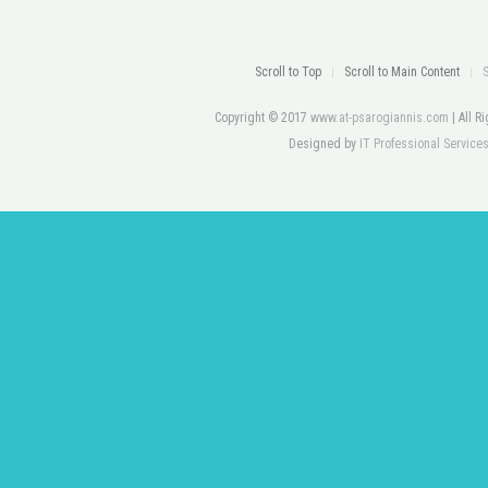
Scroll to Top
Scroll to Main Content
Copyright © 2017
www.at-psarogiannis.com
| All 
Designed by
IT Professional Service